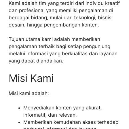
Kami adalah tim yang terdiri dari individu kreatif
dan profesional yang memiliki pengalaman di
berbagai bidang, mulai dari teknologi, bisnis,
desain, hingga pengembangan konten.
Tujuan utama kami adalah memberikan
pengalaman terbaik bagi setiap pengunjung
melalui informasi yang berkualitas dan layanan
yang dapat diandalkan.
Misi Kami
Misi kami adalah:
Menyediakan konten yang akurat,
informatif, dan relevan.
Memberikan kemudahan akses terhadap