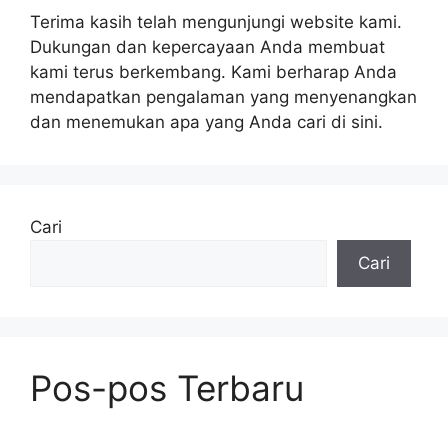
Terima kasih telah mengunjungi website kami.
Dukungan dan kepercayaan Anda membuat
kami terus berkembang. Kami berharap Anda
mendapatkan pengalaman yang menyenangkan
dan menemukan apa yang Anda cari di sini.
Cari
Cari
Pos-pos Terbaru