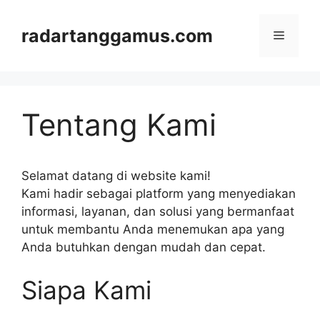
Langsung
ke
radartanggamus.com
Menu
isi
Tentang Kami
Selamat datang di website kami!
Kami hadir sebagai platform yang menyediakan
informasi, layanan, dan solusi yang bermanfaat
untuk membantu Anda menemukan apa yang
Anda butuhkan dengan mudah dan cepat.
Siapa Kami